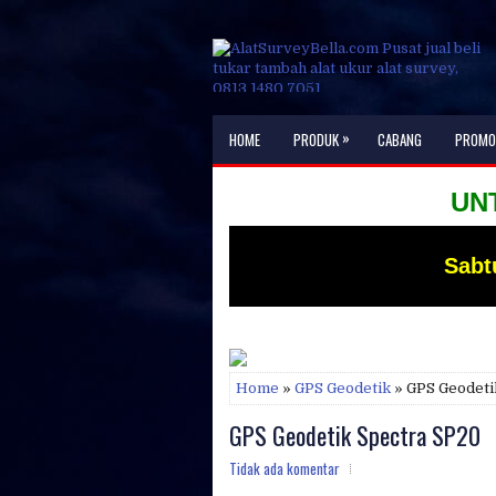
»
HOME
PRODUK
CABANG
PROMO
UNTUK IN
Sabt
Home
»
GPS Geodetik
» GPS Geodeti
GPS Geodetik Spectra SP20
Tidak ada komentar