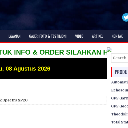
LAYANAN
GALERI FOTO & TESTIMONI
VIDEO
ARTIKEL
KONTAK
FO & ORDER SILAHKAN HUBUNGI KAMI H
u, 08 Agustus 2026
PRODUC
Automati
Echosou
GPS Gar
k Spectra SP20
GPS Geod
Theodoli
Total Sta