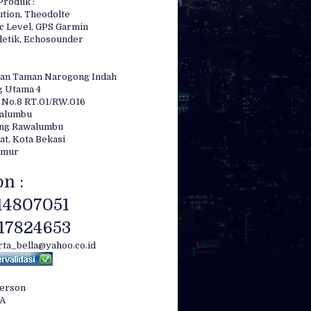
Produk :
ution, Theodolte
c Level, GPS Garmin
etik, Echosounder
an Taman Narogong Indah
g Utama 4
 No.8 RT.01/RW.016
walumbu
ong Rawalumbu
at, Kota Bekasi
imur
n :
14807051
17824653
irta_bella@yahoo.co.id
Person
LA