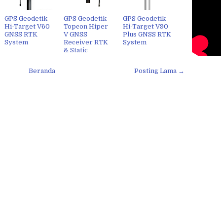
GPS Geodetik
GPS Geodetik
GPS Geodetik
Hi-Target V60
Topcon Hiper
Hi-Target V90
GNSS RTK
V GNSS
Plus GNSS RTK
System
Receiver RTK
System
& Static
Beranda
Posting Lama →