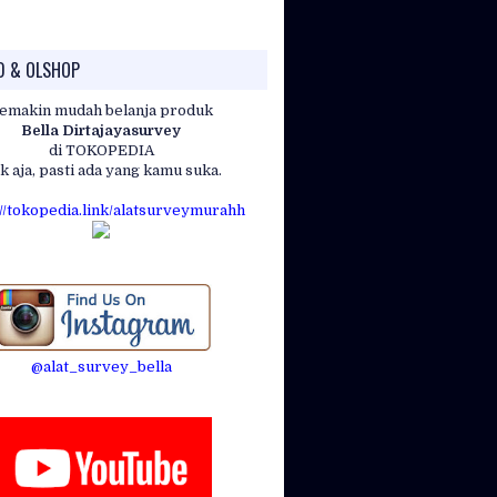
D & OLSHOP
emakin mudah belanja produk
Bella Dirtajayasurvey
di TOKOPEDIA
k aja, pasti ada yang kamu suka.
://tokopedia.link/alatsurveymurahh
@alat_survey_bella