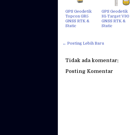
GPS Geodetik
GPS Geodetik
Topcon GR5
Hi-Target V30
GNSS RTK &
GNSS RTK &
Static
Static
← Posting Lebih Baru
Tidak ada komentar:
Posting Komentar