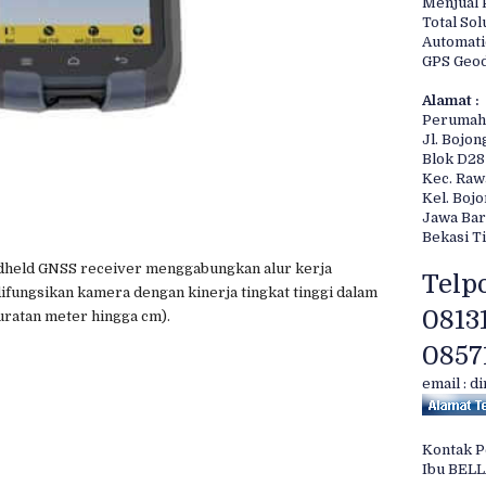
Menjual 
Total Sol
Automati
GPS Geod
Alamat :
Perumah
Jl. Bojon
Blok D28
Kec. Ra
Kel. Boj
Jawa Bar
Bekasi T
dheld GNSS receiver menggabungkan alur kerja
Telpo
ifungsikan kamera dengan kinerja tingkat tinggi dalam
0813
kuratan meter hingga cm).
0857
email : d
Kontak 
Ibu BEL