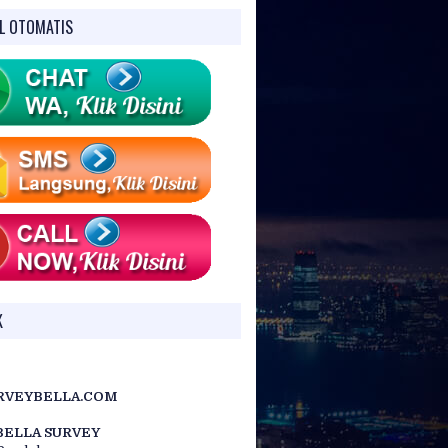
L OTOMATIS
K
RVEYBELLA.COM
BELLA SURVEY