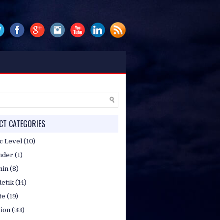
P/WA. 081314807051 / 085717824653,
T CATEGORIES
c Level
(10)
nder
(1)
min
(8)
etik
(14)
te
(19)
tion
(33)