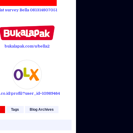
lat survey Bella 081314807051
bukalapak.com/u/bella2
.co.id/profil/?user_id=10989464
r
Tags
Blog Archives